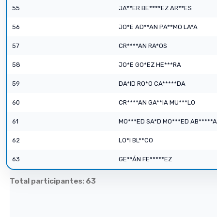
55
JA**ER BE****EZ AR**ES
56
JO*E AD**AN PA**MO LA*A
57
CR****AN RA*OS
58
JO*E GO*EZ HE***RA
59
DA*ID RO*O CA*****DA
60
CR****AN GA**IA MU***LO
61
MO***ED SA*D MO***ED AB*****
62
LO*I BL**CO
63
GE**ÁN FE*****EZ
Total participantes: 63