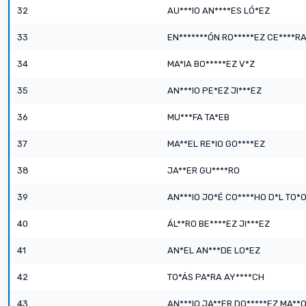
32
AU***IO AN****ES LÓ*EZ
33
EN*******ÓN RO*****EZ CE****R
34
MA*IA BO*****EZ V*Z
35
AN***IO PE*EZ JI***EZ
36
MU***FA TA*EB
37
MA**EL RE*IO GO****EZ
38
JA**ER GU****RO
39
AN***IO JO*É CO****HO D*L TO*
40
ÁL**RO BE****EZ JI***EZ
41
AN*EL AN***DE LO*EZ
42
TO*ÁS PA*RA AY****CH
43
AN***IO JA**ER DO*****EZ MA**