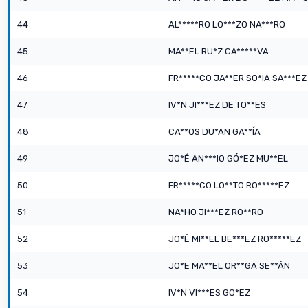
44
AL*****RO LO***ZO NA***RO
45
MA**EL RU*Z CA*****VA
46
FR*****CO JA**ER SO*IA SA***EZ
47
IV*N JI***EZ DE TO**ES
48
CA**OS DU*AN GA**ÍA
49
JO*É AN***IO GÓ*EZ MU**EL
50
FR*****CO LO**TO RO*****EZ
51
NA*HO JI***EZ RO**RO
52
JO*É MI**EL BE***EZ RO*****EZ
53
JO*E MA**EL OR**GA SE**ÁN
54
IV*N VI***ES GO*EZ