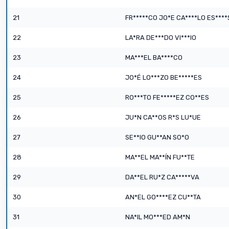
21
FR*****CO JO*E CA****LO ES***
22
LA*RA DE***DO VI***IO
23
MA***EL BA****CO
24
JO*É LO***ZO BE*****ES
25
RO***TO FE*****EZ CO**ES
26
JU*N CA**OS R*S LU*UE
27
SE**IO GU**AN SO*O
28
MA**EL MA**ÍN FU**TE
29
DA**EL RU*Z CA*****VA
30
AN*EL GO****EZ CU**TA
31
NA*IL MO***ED AM*N