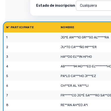
Estado de inscripcion
Nº PARTICIPANTE
NOMBRE
1
JO*E AN***IO GR**SO AL*****RA
2
JU*TO CA***ÑO MI***ER
3
HA**DO EL**IN HI*HO
4
AB******IM MO***ED EL********H
5
PA*LO CA***HO JI***EZ
6
CH**ER AL YA***LI
7
FR*****CO JO*É SA****RO SA**O
8
RE**AN AH*ED A*I