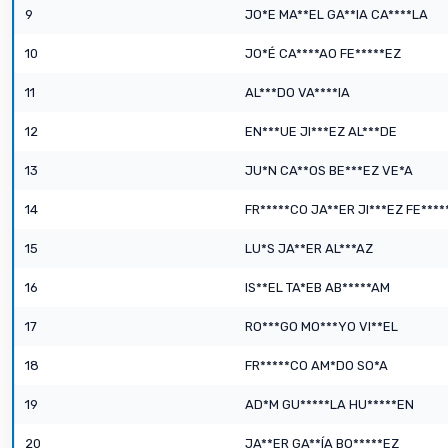
9
JO*E MA**EL GA**IA CA****LA
10
JO*É CA****AO FE*****EZ
11
AL***DO VA****IA
12
EN***UE JI***EZ AL***DE
13
JU*N CA**OS BE***EZ VE*A
14
FR*****CO JA**ER JI***EZ FE****
15
LU*S JA**ER AL***AZ
16
IS**EL TA*EB AB*****AM
17
RO***GO MO***YO VI**EL
18
FR*****CO AM*DO SO*A
19
AD*M GU*****LA HU*****EN
20
JA**ER GA**ÍA BO*****EZ