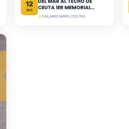
DEL MAR AL TECHO DE
12
CEUTA 1ER MEMORIAL
DIC
CAPITÁN ÁLVARO GARCÍA
CALAMOCARRO (CEUTA)