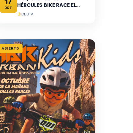
17
HÉRCULES BIKE RACE EL
OCT
JABALÍ DE ERIMANTO
CEUTA
ABIERTO