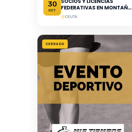
SOCIOS Y LICENCIAS
30
FEDERATIVAS EN MONTAÑA
OCT
CON CDE LOS FUERTES
CEUTA
CERRADO