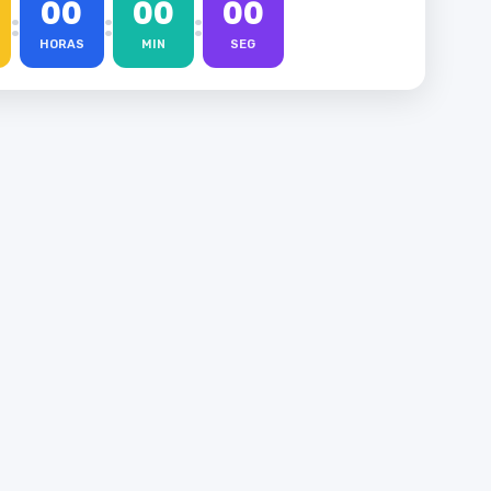
00
00
00
:
:
:
HORAS
MIN
SEG