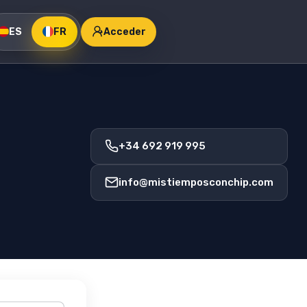
ES
FR
Acceder
+34 692 919 995
info
@
mistiemposconchip.com